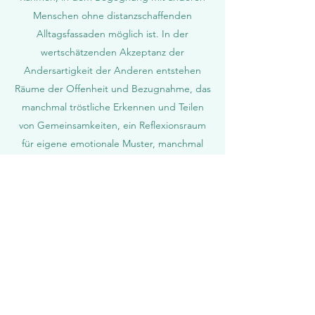
Menschen ohne distanzschaffenden
Alltagsfassaden möglich ist. In der
wertschätzenden Akzeptanz der
Andersartigkeit der Anderen entstehen
Räume der Offenheit und Bezugnahme, das
manchmal tröstliche Erkennen und Teilen
von Gemeinsamkeiten, ein Reflexionsraum
für eigene emotionale Muster, manchmal
der Effekt des Profitierens an der
tiefgehenden Auseinandersetzung eines
Gruppenmitglieds mit Themen, die einen
selbst betreffen und ein Für-einander-
Wertvollwerden.
Aktuelle Gruppen